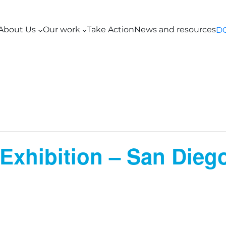
About Us
Our work
Take Action
News and resources
D
 Exhibition – San Dieg