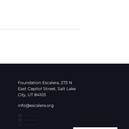
Foundation Escalera, 273 N
East Capitol Street, Salt Lake
City, UT 84103
info@escalera.org
YouTube
Facebook
Instagram