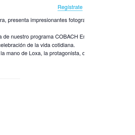
Regístrate
, presenta impresionantes fotografías que representan la
e nuestro programa COBACH Emprende. Esta sección celeb
celebración de la vida cotidiana.
a mano de Loxa, la protagonista, quien nos lleva a descu