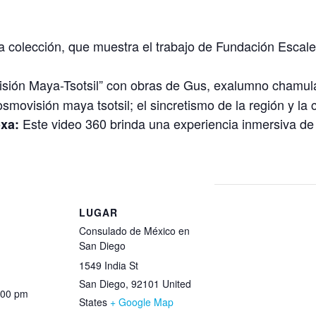
 colección, que muestra el trabajo de Fundación Escalera
sión Maya-Tsotsil” con obras de Gus, exalumno chamula d
osmovisión maya tsotsil; el sincretismo de la región y la 
Este video 360 brinda una experiencia inmersiva de l
oxa:
S
LUGAR
Consulado de México en
San Diego
1549 India St
San Diego
,
92101
United
:00 pm
States
+ Google Map