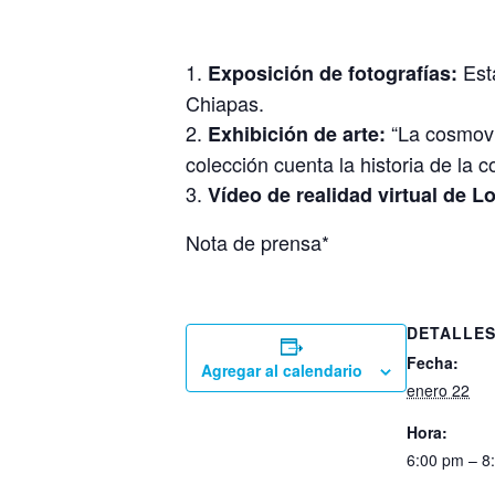
Esta
Exposición de fotografías:
Chiapas.
“La cosmovi
Exhibición de arte:
colección cuenta la historia de la c
Vídeo de realidad virtual de L
Nota de prensa*
DETALLE
Fecha:
Agregar al calendario
enero 22
Hora:
6:00 pm – 8