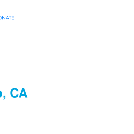
ONATE
o, CA